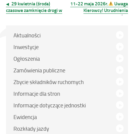
29 kwietnia (środa)
11-22 maja 2026r.
Uwaga
wpisu
czasowe zamknięcie drogi w
Kierowcy! Utrudnienia
miejscowości Spytkowice!
drogowe w Niedzicy!
Menu
Aktualności
Inwestycje
Ogłoszenia
Zamówienia publiczne
Zbycie składników ruchomych
Informacje dla stron
Informacje dotyczące jednostki
Ewidencja
Link
Rozkłady jazdy