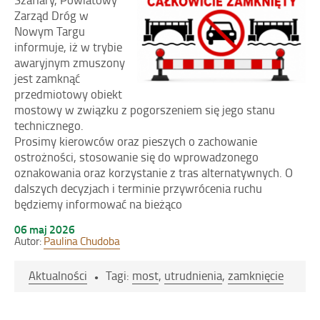
Zarząd Dróg w
Nowym Targu
informuje, iż w trybie
awaryjnym zmuszony
jest zamknąć
przedmiotowy obiekt
mostowy w związku z pogorszeniem się jego stanu
technicznego.
Prosimy kierowców oraz pieszych o zachowanie
ostrożności, stosowanie się do wprowadzonego
oznakowania oraz korzystanie z tras alternatywnych. O
dalszych decyzjach i terminie przywrócenia ruchu
będziemy informować na bieżąco
Opublikowano
06 maj 2026
w
Autor:
Paulina Chudoba
dniu
Aktualności
Tagi:
most
,
utrudnienia
,
zamknięcie
Nawigacja